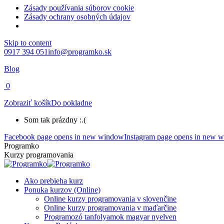
Zásady používania súborov cookie
Zásady ochrany osobných údajov
Skip to content
0917 394 051
info@programko.sk
Blog
0
Zobraziť košík
Do pokladne
Som tak prázdny :.(
Facebook page opens in new window
Instagram page opens in new 
Programko
Kurzy programovania
Ako prebieha kurz
Ponuka kurzov (Online)
Online kurzy programovania v slovenčine
Online kurzy programovania v maďarčine
Programozó tanfolyamok magyar nyelven