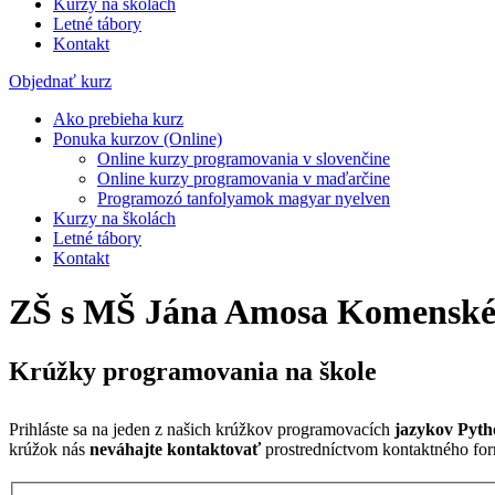
Kurzy na školách
Letné tábory
Kontakt
Objednať kurz
Ako prebieha kurz
Ponuka kurzov (Online)
Online kurzy programovania v slovenčine
Online kurzy programovania v maďarčine
Programozó tanfolyamok magyar nyelven
Kurzy na školách
Letné tábory
Kontakt
ZŠ s MŠ Jána Amosa Komenské
Krúžky programovania na škole
Prihláste sa na jeden z našich krúžkov programovacích
jazykov Pyth
krúžok nás
neváhajte kontaktovať
prostredníctvom kontaktného for