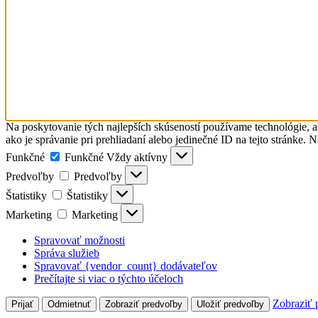
Na poskytovanie tých najlepších skúseností používame technológie, a
ako je správanie pri prehliadaní alebo jedinečné ID na tejto stránke. 
Funkčné
Funkčné
Vždy aktívny
Predvoľby
Predvoľby
Štatistiky
Štatistiky
Marketing
Marketing
Spravovať možnosti
Správa služieb
Spravovať {vendor_count} dodávateľov
Prečítajte si viac o týchto účeloch
Zobraziť 
Prijať
Odmietnuť
Zobraziť predvoľby
Uložiť predvoľby