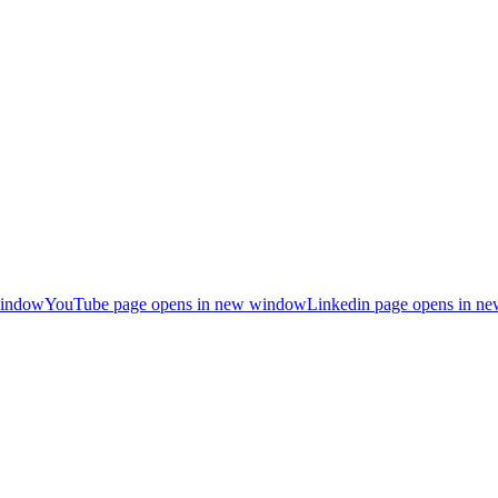
window
YouTube page opens in new window
Linkedin page opens in n